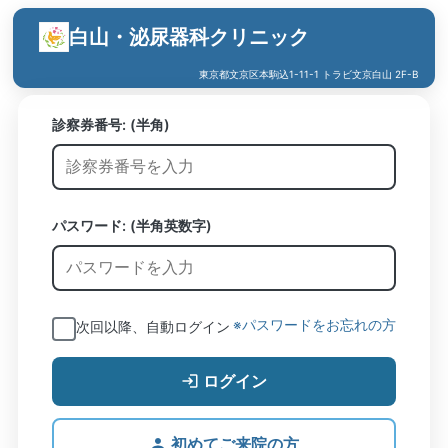
白山・泌尿器科クリニック
東京都文京区本駒込1-11-1 トラビ文京白山 2F-B
診察券番号:
(半角)
パスワード: (半角英数字)
※パスワードをお忘れの方
次回以降、自動ログイン
ログイン
初めてご来院の方