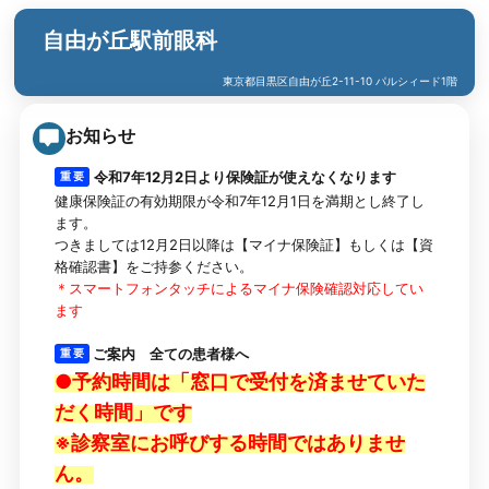
自由が丘駅前眼科
東京都目黒区自由が丘2-11-10 パルシィード1階
お知らせ
令和7年12月2日より保険証が使えなくなります
重 要
健康保険証の有効期限が令和7年12月1日を満期とし終了し
ます。
つきましては12月2日以降は【マイナ保険証】もしくは【資
格確認書】をご持参ください。
＊スマートフォンタッチによるマイナ保険確認対応してい
ます
ご案内 全ての患者様へ
重 要
●予約時間は「窓口で受付を済ませていた
だく時間」です
※診察室にお呼びする時間ではありませ
ん。