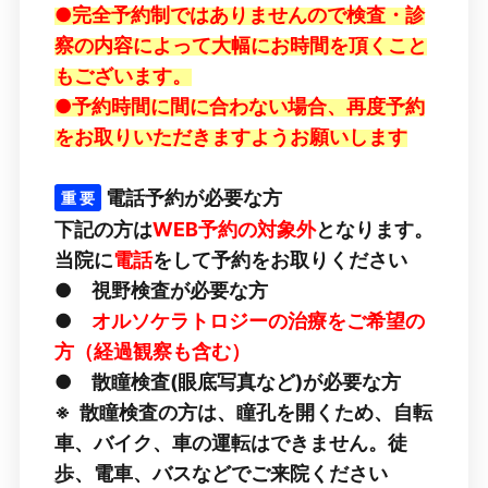
●完全予約制ではありませんので検査・診
察の内容によって大幅にお時間を頂くこと
もございます。
●予約時間に間に合わない場合、再度予約
をお取りいただきますようお願いします
電話予約が必要な方
重 要
下記の方は
WEB予約の対象外
となります。
当院に
電話
をして予約をお取りください
● 視野検査が必要な方
●
オルソケラトロジーの治療をご希望の
方（経過観察も含む）
● 散瞳検査
(眼底写真など)が必要な方
※ 散瞳検査の方は、瞳孔を開くため、自転
車、バイク、車の運転はできません。
徒
歩、電車、バスなどでご来院ください