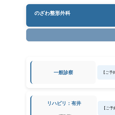
のざわ整形外科
一般診察
【ご予
リハビリ：有井
【ご予