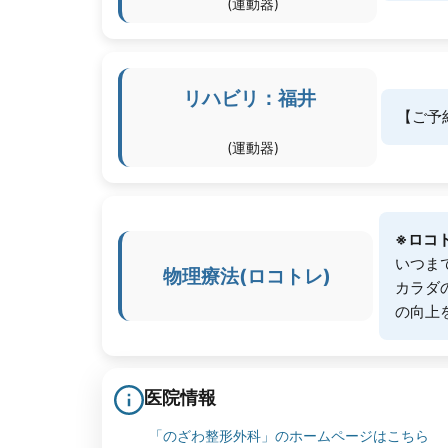
(運動器)
リハビリ：福井
【ご予
(運動器)
※ロコ
いつま
物理療法(ロコトレ)
カラダ
の向上
医院情報
「のざわ整形外科」のホームページはこちら