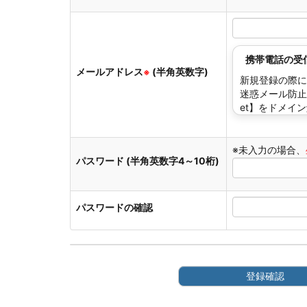
携帯電話の受
メールアドレス
(半角英数字)
※
新規登録の際に
迷惑メール防止
et】をドメイ
下のテキスト
法
※未入力の場合、
パスワード (半角英数字4～10桁)
docomo
au
SoftBank
パスワードの確認
登録確認