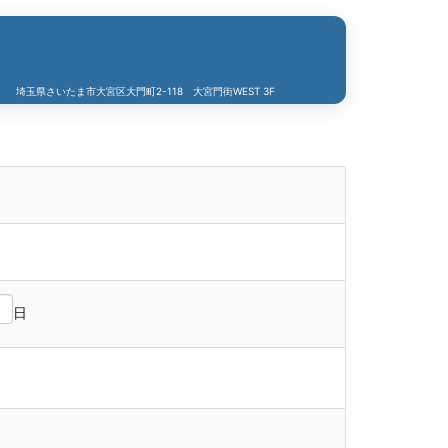
埼玉県さいたま市大宮区大門町2-118 大宮門街WEST 3F
日