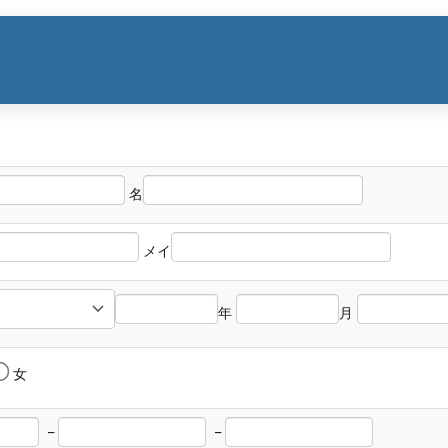
名
メイ
年
月
女
_
_