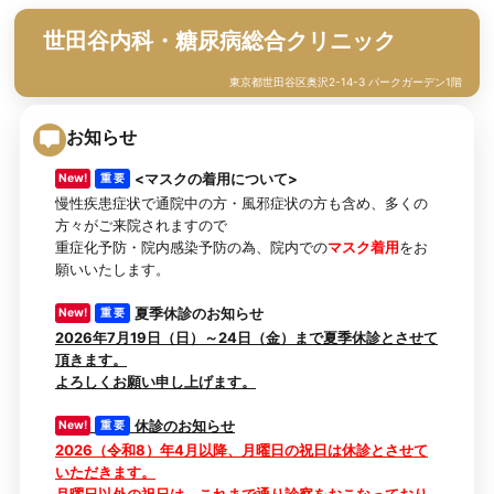
世田谷内科・糖尿病総合クリニック
東京都世田谷区奥沢2-14-3 パークガーデン1階
お知らせ
<マスクの着用について>
New!
重 要
慢性疾患症状で通院中の方・風邪症状の方も含め、多くの
方々がご来院されますので
重症化予防・院内感染予防の為、院内での
マスク着用
をお
願いいたします。
夏季休診のお知らせ
New!
重 要
2026年7月19日（日）～24日（金）まで夏季休診とさせて
頂きます。
よろしくお願い申し上げます。
休診のお知らせ
New!
重 要
2026（令和8）年4月以降、月曜日の祝日は休診とさせて
いただきます。