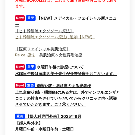
月曜日以外の祝日は、これまで通り診察をおこなっており
ます。
【NEW】メディカル・フェイシャル新メニュ
New!
重 要
ー
【ヒト幹細胞エクソソーム療法】
ヒト幹細胞エクソソーム療法に追加【NEW】
【医療フェイシャル美肌治療】
Re cell療法
美肌治療＆女性育毛治療
水曜日午後の診療について
New!
重 要
水曜日午後は藤本久美子先生が外来診療をおこないます。
発熱や咳・咽頭痛のある患者様
New!
重 要
上気道症状(咳・咽頭痛)のある方は、外でインフルエンザと
コロナの検査をさせていただいてからクリニック内へ誘導
させていただきます。ご了承ください。
【婦人科専門外来】2025年9月
重 要
【婦人科外来】
月曜日午前・水曜日午前・土曜日