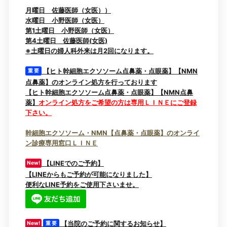
月曜日 佐藤医師（女医））
水曜日 小野医師（女医）
第1土曜日 小野医師（女医）
第4土曜日 佐藤医師(女医)
※土曜日の婦人科外来は月2回になります。
【ヒト幹細胞エクソソーム点鼻薬・点眼薬】【NMN
重 要
点鼻薬】のオンライン処方を行っております
【ヒト幹細胞エクソソーム点鼻薬・点眼薬】【NMN点鼻
薬】
オンライン処方をご希望の方は専用ＬＩＮＥにご登録
下さい。
幹細胞エクソソーム・NMN【点鼻薬・点眼薬】のオンライ
ン診療専用窓口ＬＩＮＥ
【LINEでのご予約】
New!
【LINEからもご予約が可能になりました】
便利なLINE予約をご使用下さいませ。
【当院のご予約に関するお知らせ】
New!
重 要